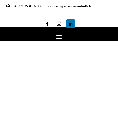
Tél. : +33 9 75 41 69 86 | contact@agence-web-46.fr
CRÉATION SITE
INTERNET LOT
(46)
AGENCE WEB SEO