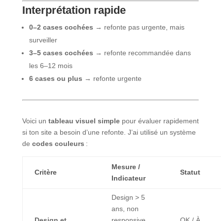
Interprétation rapide
0–2 cases cochées
→ refonte pas urgente, mais
surveiller
3–5 cases cochées
→ refonte recommandée dans
les 6–12 mois
6 cases ou plus
→ refonte urgente
Voici un
tableau visuel simple
pour évaluer rapidement
si ton site a besoin d’une refonte. J’ai utilisé un système
de
codes couleurs
:
Mesure /
Critère
Statut
Indicateur
Design > 5
ans, non
Design et
responsive,
OK / À