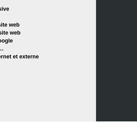
sive
site web
site web
oogle
r…
rnet et externe