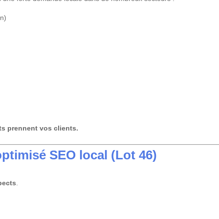
on)
ts prennent vos clients.
ptimisé SEO local (Lot 46)
pects
.