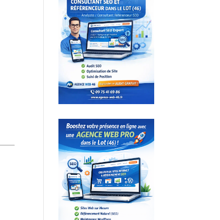
(personnalisatio
n )
Je
recommande
CREATITUDE 360
🐤 pour sa
réactivité sont
écoute et sa
qualité de
Travail !!!
Contact :
Hubert de
Creatitude
Bonne journée à
tous
Réponse du
propriétaire
Merci beaucoup
Pierrot, çà me
touche
beaucoup !