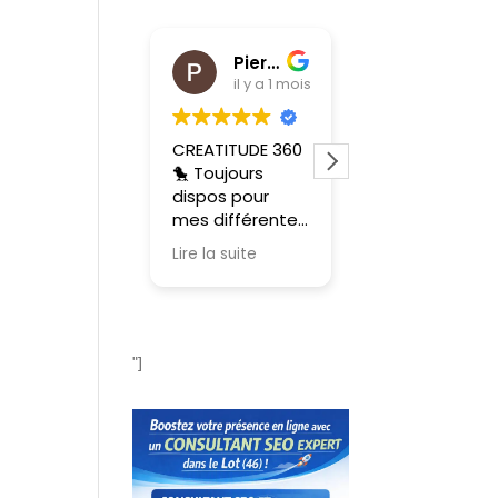
Pierre Carillon
Agence Web Gignac 46
il y a 1 mois
il y a 1 mo
CREATITUDE 360
Agence web
🐤 Toujours
dans le Lot (46
dispos pour
d’un très bon
mes différentes
professionnalis
demandes 👉
me ouvert 7J/7
Lire la suite
Lire la suite
Création et
Création de sit
refonte de site
internet sur
internet / flyers
mesure
/cartes de
personnalisé. J
visites/plaquett
recommande
"]
es /
référencement
Réponse du
s / signalétique
propriétaire
véhicule 2 et 4
merci
roues
beaucoup !