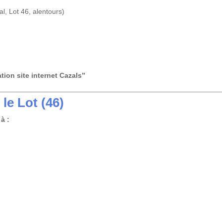
, Lot 46, alentours)
tion site internet Cazals”
le Lot (46)
à :