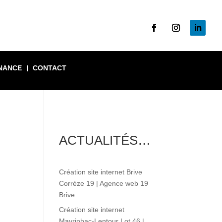
NANCE
CONTACT
ACTUALITÉS…
Création site internet Brive
Corrèze 19 | Agence web 19
Brive
Création site internet
Mayrinhac-Lentour Lot 46 |